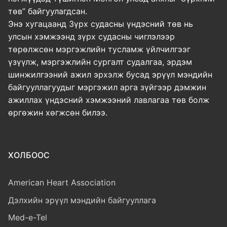
төв” байгуулагдсан.
Энэ хугацаанд Зүрх судасны үндэсний төв нь
улсын хэмжээнд зүрх судасны чиглэлээр
төрөлжсөн мэргэжлийн тусламж үйлчилгээг
үзүүлж, мэргэжлийн сургалт судалгаа, эрдэм
шинжилгээний ажил эрхэлж бусад эрүүл мэндийн
байгууллагуудыг мэргэжил арга зүйгээр дэмжин
ажиллах үндэсний хэмжээний лавлагаа төв болж
өргөжин хөгжсөн билээ.
ХОЛБООС
American Heart Association
Дэлхийн эрүүл мэндийн байгууллага
Med-e-Tel