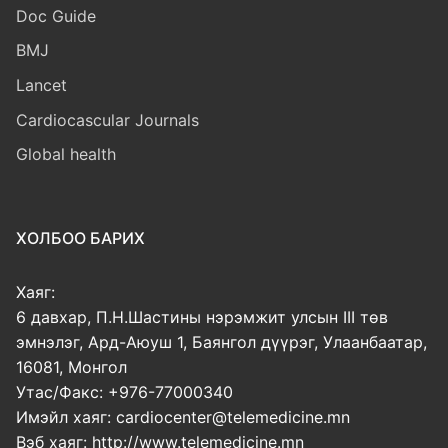
Doc Guide
BMJ
Lancet
Cardiocascular Journals
Global health
ХОЛБОО БАРИХ
Хаяг:
6 давхар, П.Н.Шастины нэрэмжит улсын III төв
эмнэлэг, Ард-Аюуш 1, Баянгол дүүрэг, Улаанбаатар,
16081, Монгол
Утас/Факс: +976-77000340
Имэйл хаяг: cardiocenter@telemedicine.mn
Вэб хаяг: http://www.telemedicine.mn