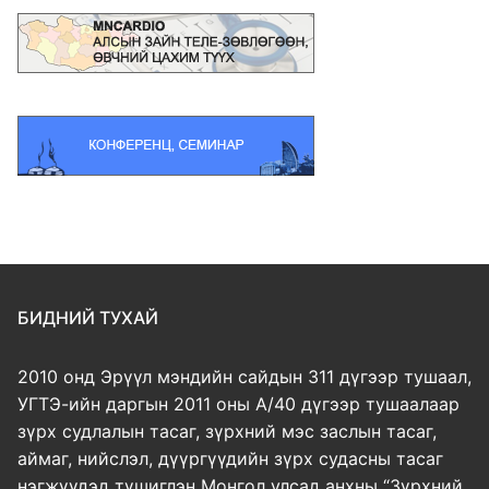
БИДНИЙ ТУХАЙ
2010 онд Эрүүл мэндийн сайдын 311 дүгээр тушаал,
УГТЭ-ийн даргын 2011 оны А/40 дүгээр тушаалаар
зүрх судлалын тасаг, зүрхний мэс заслын тасаг,
аймаг, нийслэл, дүүргүүдийн зүрх судасны тасаг
нэгжүүдэд түшиглэн Монгол улсад анхны “Зүрхний