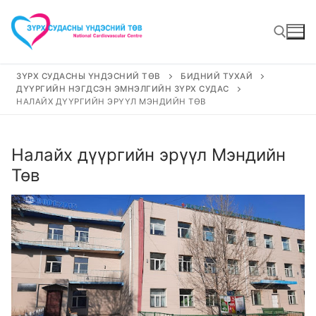
Skip
to
content
ЗҮРХ СУДАСНЫ ҮНДЭСНИЙ ТӨВ
БИДНИЙ ТУХАЙ
ДҮҮРГИЙН НЭГДСЭН ЭМНЭЛГИЙН ЗҮРХ СУДАС
Search for:
НАЛАЙХ ДҮҮРГИЙН ЭРҮҮЛ МЭНДИЙН ТӨВ
Налайх дүүргийн эрүүл Мэндийн
Төв