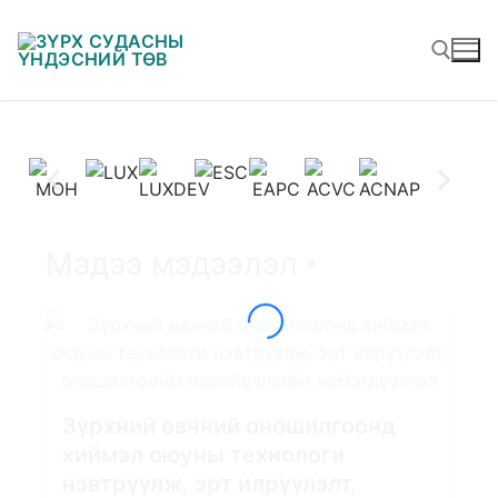
Мэдээ мэдээлэл
Зүрхний өвчний оношилгоонд
хиймэл оюуны технологи
нэвтрүүлж, эрт илрүүлэлт,