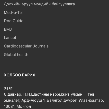
Дэлхийн эрүүл мэндийн байгууллага
Med-e-Tel
Doc Guide
BMJ
Lancet
Cardiocascular Journals
Global health
ХОЛБОО БАРИХ
Хаяг:
6 давхар, П.Н.Шастины нэрэмжит улсын III төв
эмнэлэг, Ард-Аюуш 1, Баянгол дүүрэг, Улаанбаатар,
16081, Монгол