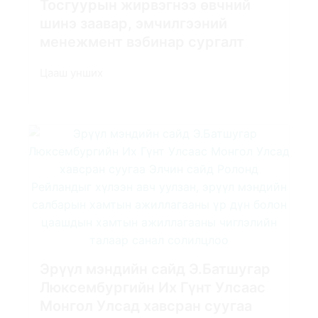
Тосгуурын жирвэгнээ өвчний
шинэ заавар, эмчилгээний
менежмент вэбинар сургалт
Цааш унших
Эрүүл мэндийн сайд Э.Батшугар
Люксембургийн Их Гүнт Улсаас
Монгол Улсад хавсран суугаа