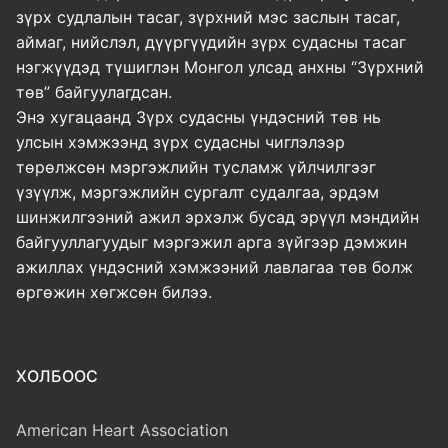
зүрх судлалын тасаг, зүрхний мэс заслын тасаг,
аймаг, нийслэл, дүүргүүдийн зүрх судасны тасаг
нэгжүүдэд түшиглэн Монгол улсад анхны “Зүрхний
төв” байгуулагдсан.
Энэ хугацаанд Зүрх судасны үндэсний төв нь
улсын хэмжээнд зүрх судасны чиглэлээр
төрөлжсөн мэргэжлийн тусламж үйлчилгээг
үзүүлж, мэргэжлийн сургалт судалгаа, эрдэм
шинжилгээний ажил эрхэлж бусад эрүүл мэндийн
байгууллагуудыг мэргэжил арга зүйгээр дэмжин
ажиллах үндэсний хэмжээний лавлагаа төв болж
өргөжин хөгжсөн билээ.
ХОЛБООС
American Heart Association