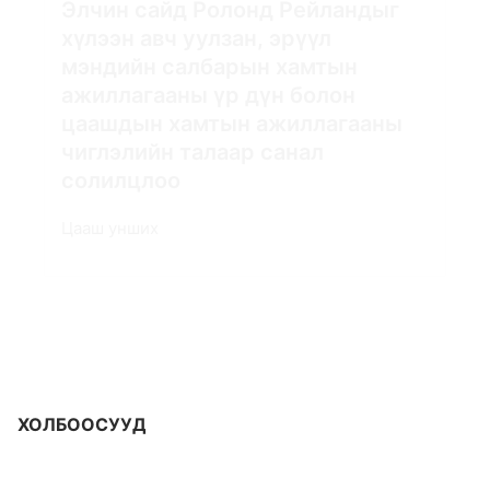
Элчин сайд Ролонд Рейландыг
хүлээн авч уулзан, эрүүл
мэндийн салбарын хамтын
ажиллагааны үр дүн болон
цаашдын хамтын ажиллагааны
чиглэлийн талаар санал
солилцлоо
Цааш унших
ХОЛБООСУУД