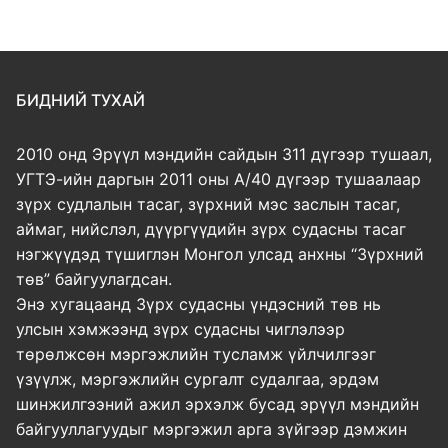
БИДНИЙ ТУХАЙ
2010 онд Эрүүл мэндийн сайдын 311 дүгээр тушаал,
УГТЭ-ийн даргын 2011 оны А/40 дүгээр тушаалаар
зүрх судлалын тасаг, зүрхний мэс заслын тасаг,
аймаг, нийслэл, дүүргүүдийн зүрх судасны тасаг
нэгжүүдэд түшиглэн Монгол улсад анхны “Зүрхний
төв” байгуулагдсан.
Энэ хугацаанд Зүрх судасны үндэсний төв нь
улсын хэмжээнд зүрх судасны чиглэлээр
төрөлжсөн мэргэжлийн тусламж үйлчилгээг
үзүүлж, мэргэжлийн сургалт судалгаа, эрдэм
шинжилгээний ажил эрхэлж бусад эрүүл мэндийн
байгууллагуудыг мэргэжил арга зүйгээр дэмжин