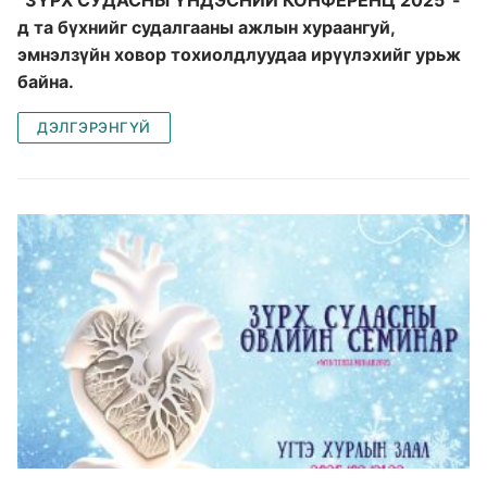
д та бүхнийг судалгааны ажлын хураангуй,
эмнэлзүйн ховор тохиолдлуудаа ирүүлэхийг урьж
байна.
ДЭЛГЭРЭНГҮЙ