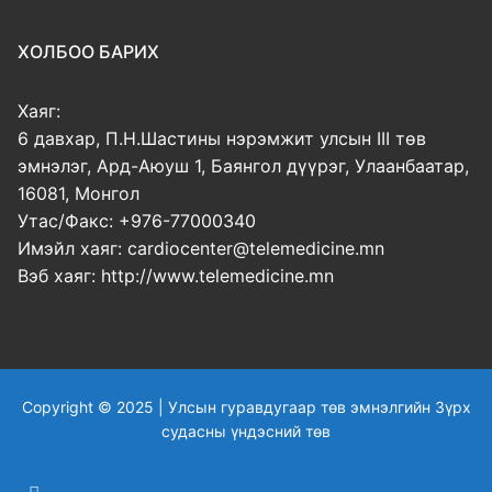
ХОЛБОО БАРИХ
Хаяг:
6 давхар, П.Н.Шастины нэрэмжит улсын III төв
эмнэлэг, Ард-Аюуш 1, Баянгол дүүрэг, Улаанбаатар,
16081, Монгол
Утас/Факс: +976-77000340
Имэйл хаяг: cardiocenter@telemedicine.mn
Вэб хаяг: http://www.telemedicine.mn
Copyright © 2025 | Улсын гуравдугаар төв эмнэлгийн Зүрх
судасны үндэсний төв