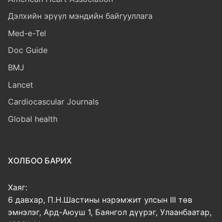
Дэлхийн эрүүл мэндийн байгууллага
Med-e-Tel
Doc Guide
BMJ
Lancet
Cardiocascular Journals
Global health
ХОЛБОО БАРИХ
Хаяг:
6 давхар, П.Н.Шастины нэрэмжит улсын III төв
эмнэлэг, Ард-Аюуш 1, Баянгол дүүрэг, Улаанбаатар,