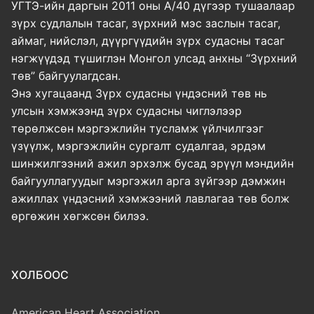
УГТЭ-ийн даргын 2011 оны А/40 дүгээр тушаалаар
зүрх судлалын тасаг, зүрхний мэс заслын тасаг,
аймаг, нийслэл, дүүргүүдийн зүрх судасны тасаг
нэгжүүдэд түшиглэн Монгол улсад анхны “Зүрхний
төв” байгуулагдсан.
Энэ хугацаанд Зүрх судасны үндэсний төв нь
улсын хэмжээнд зүрх судасны чиглэлээр
төрөлжсөн мэргэжлийн тусламж үйлчилгээг
үзүүлж, мэргэжлийн сургалт судалгаа, эрдэм
шинжилгээний ажил эрхэлж бусад эрүүл мэндийн
байгууллагуудыг мэргэжил арга зүйгээр дэмжин
ажиллах үндэсний хэмжээний лавлагаа төв болж
өргөжин хөгжсөн билээ.
ХОЛБООС
American Heart Association