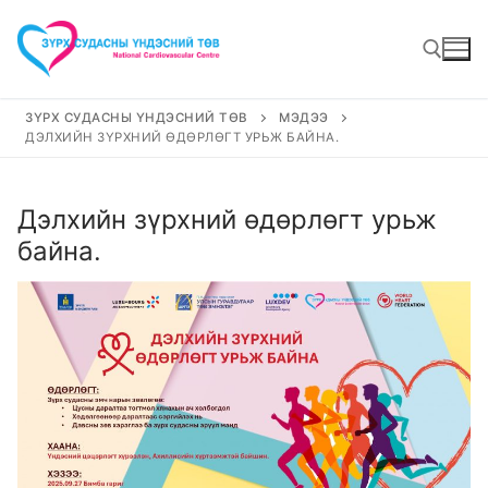
Skip
to
content
ЗҮРХ СУДАСНЫ ҮНДЭСНИЙ ТӨВ
МЭДЭЭ
ДЭЛХИЙН ЗҮРХНИЙ ӨДӨРЛӨГТ УРЬЖ БАЙНА.
Search for:
Дэлхийн зүрхний өдөрлөгт урьж
байна.