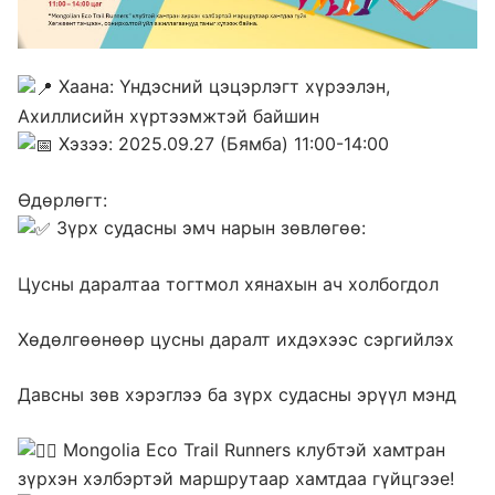
Хаана: Үндэсний цэцэрлэгт хүрээлэн,
Ахиллисийн хүртээмжтэй байшин
Хэзээ: 2025.09.27 (Бямба) 11:00-14:00
Өдөрлөгт:
Зүрх судасны эмч нарын зөвлөгөө:
Цусны даралтаа тогтмол хянахын ач холбогдол
Хөдөлгөөнөөр цусны даралт ихдэхээс сэргийлэх
Давсны зөв хэрэглээ ба зүрх судасны эрүүл мэнд
Mongolia Eco Trail Runners клубтэй хамтран
зүрхэн хэлбэртэй маршрутаар хамтдаа гүйцгээе!