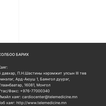
ХОЛБОО БАРИХ
Хаяг:
6 давхар, П.Н.Шастины нэрэмжит улсын III төв
эмнэлэг, Ард-Аюуш 1, Баянгол дүүрэг,
Улаанбаатар, 16081, Монгол
Утас/Факс: +976-77000340
Имэйл хаяг: cardiocenter@telemedicine.mn
Вэб хаяг: http://www.telemedicine.mn