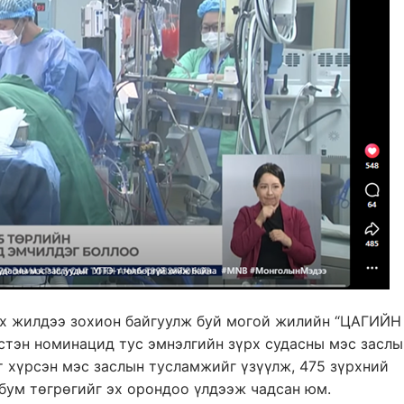
эх жилдээ зохион байгуулж буй могой жилийн “ЦАГИЙН
тэн номинацид тус эмнэлгийн зүрх судасны мэс заслы
т хүрсэн мэс заслын тусламжийг үзүүлж, 475 зүрхний
бум төгрөгийг эх орондоо үлдээж чадсан юм.