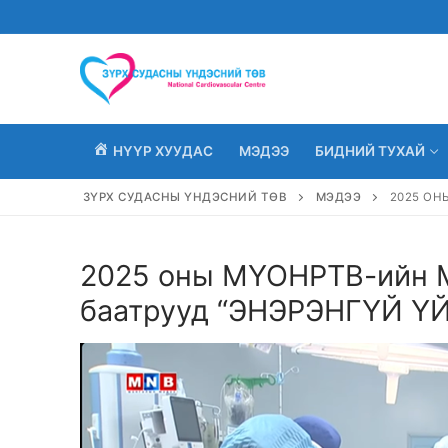
Skip
to
content
НҮҮР ХУУДАС
МЭДЭЭ
БИДНИЙ ТУХАЙ
ЗҮРХ СУДАСНЫ ҮНДЭСНИЙ ТӨВ
МЭДЭЭ
2025 ОН
2025 оны МҮОНРТВ-ийн М
баатрууд “ЭНЭРЭНГҮЙ ҮЙ