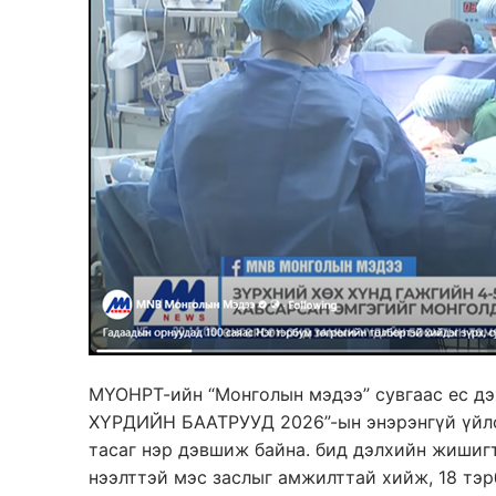
МҮОНРТ-ийн “Монголын мэдээ” сувгаас ес д
ХҮРДИЙН БААТРУУД 2026”-ын энэрэнгүй үйлс
тасаг нэр дэвшиж байна. бид дэлхийн жишиг
нээлттэй мэс заслыг амжилттай хийж, 18 тэр