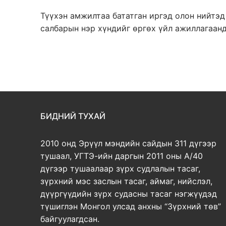
Түүхэн амжилтаа бататган иргэд олон нийтэд
салбарын нэр хүндийг өргөх үйл ажиллагаан
БИДНИЙ ТУХАЙ
2010 онд Эрүүл мэндийн сайдын 311 дүгээр
тушаал, УГТЭ-ийн даргын 2011 оны А/40
дүгээр тушаалаар зүрх судлалын тасаг,
зүрхний мэс заслын тасаг, аймаг, нийслэл,
дүүргүүдийн зүрх судасны тасаг нэгжүүдэд
түшиглэн Монгол улсад анхны “Зүрхний төв”
байгуулагдсан.