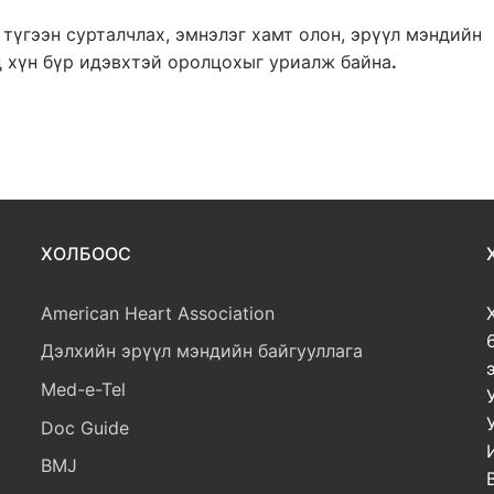
 түгээн сурталчлах, эмнэлэг хамт олон, эрүүл мэндийн
д хүн бүр идэвхтэй оролцохыг уриалж байна
.
ХОЛБООС
American Heart Association
Дэлхийн эрүүл мэндийн байгууллага
Med-e-Tel
Doc Guide
BMJ