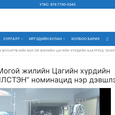
УТАС: 976 7700-0340
СУРГАЛТ
ИРГЭДИЙН БУЛАН
ХОЛБОО БАРИХ
Ы МҮОНРТВ-ИЙН МОГОЙ ЖИЛИЙН ЦАГИЙН ХҮРДИЙН БААТРУУД “ЭНЭР
огой жилийн Цагийн хүрдийн
ЛСТЭН” номинацид нэр дэвшлэ