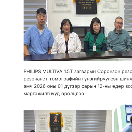
PHILIPS MULTIVA 1.5Т загварын Соронзон ре
резонанст томографийн гүнзгийрүүлсэн шинж
эмч 2026 оны 01 дүгээр сарын 12-ны өдөр з
мэргэжилтнүүд оролцлоо.