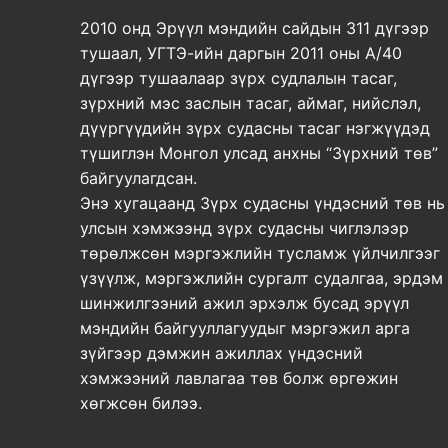
2010 онд Эрүүл мэндийн сайдын 311 дүгээр
тушаал, УГТЭ-ийн даргын 2011 оны А/40
дүгээр тушаалаар зүрх судлалын тасаг,
зүрхний мэс заслын тасаг, аймаг, нийслэл,
дүүргүүдийн зүрх судасны тасаг нэгжүүдэд
түшиглэн Монгол улсад анхны “Зүрхний төв”
байгуулагдсан.
Энэ хугацаанд Зүрх судасны үндэсний төв нь
улсын хэмжээнд зүрх судасны чиглэлээр
төрөлжсөн мэргэжлийн тусламж үйлчилгээг
үзүүлж, мэргэжлийн сургалт судалгаа, эрдэм
шинжилгээний ажил эрхэлж бусад эрүүл
мэндийн байгууллагуудыг мэргэжил арга
зүйгээр дэмжин ажиллах үндэсний
хэмжээний лавлагаа төв болж өргөжин
хөгжсөн билээ.