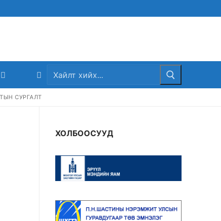
Search
for:
АТЫН СУРГАЛТ
ХОЛБООСУУД