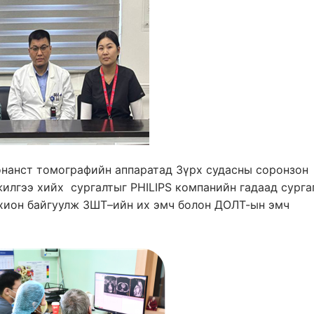
зонанст томографийн аппаратад Зүрх судасны соронзон
илгээ хийх сургалтыг PHILIPS компанийн гадаад сурга
охион байгуулж ЗШТ–ийн их эмч болон ДОЛТ-ын эмч