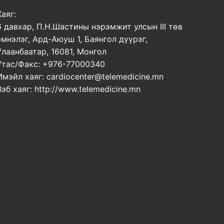
Хаяг:
6 давхар, П.Н.Шастины нэрэмжит улсын III төв
эмнэлэг, Ард-Аюуш 1, Баянгол дүүрэг,
Улаанбаатар, 16081, Монгол
Утас/Факс: +976-77000340
Имэйл хаяг: cardiocenter@telemedicine.mn
Вэб хаяг: http://www.telemedicine.mn