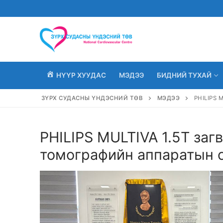
Skip
to
content
НҮҮР ХУУДАС
МЭДЭЭ
БИДНИЙ ТУХАЙ
ЗҮРХ СУДАСНЫ ҮНДЭСНИЙ ТӨВ
МЭДЭЭ
PHILIPS
PHILIPS MULTIVA 1.5Т за
томографийн аппаратын 