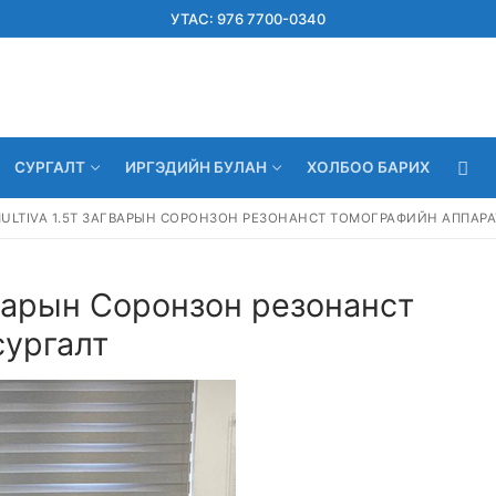
УТАС: 976 7700-0340
СУРГАЛТ
ИРГЭДИЙН БУЛАН
ХОЛБОО БАРИХ
 MULTIVA 1.5Т ЗАГВАРЫН СОРОНЗОН РЕЗОНАНСТ ТОМОГРАФИЙН АППАР
гварын Соронзон резонанст
сургалт