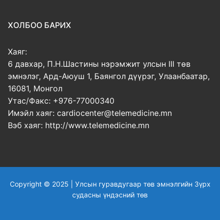
ХОЛБОО БАРИХ
Хаяг:
6 давхар, П.Н.Шастины нэрэмжит улсын III төв
эмнэлэг, Ард-Аюуш 1, Баянгол дүүрэг, Улаанбаатар,
16081, Монгол
Утас/Факс: +976-77000340
Имэйл хаяг: cardiocenter@telemedicine.mn
Вэб хаяг: http://www.telemedicine.mn
Copyright © 2025 | Улсын гуравдугаар төв эмнэлгийн Зүрх
судасны үндэсний төв