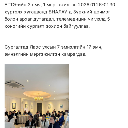
УГТЭ-ийн 2 эмч, 1 мэргэжилтэн 2026.01.26-01.30
хүртэлх хугацаанд БНАЛАУ-д Зүрхний цочмог
болон архаг дутагдал, телемедицин чиглэлд 5
хоногийн сургалт зохион байгууллаа.
Сургалтад Лаос улсын 7 эмнэлгийн 17 эмч,
эмнэлгийн мэргэжилтэн хамрагдав.