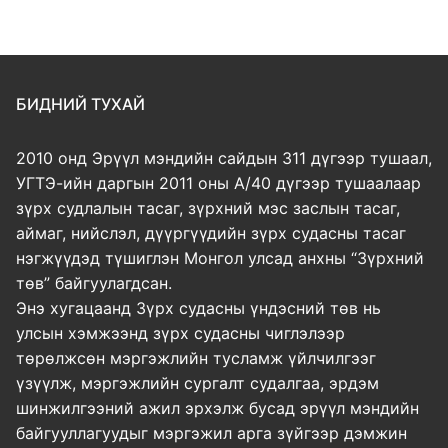
БИДНИЙ ТУХАЙ
2010 онд Эрүүл мэндийн сайдын 311 дүгээр тушаал,
УГТЭ-ийн даргын 2011 оны А/40 дүгээр тушаалаар
зүрх судлалын тасаг, зүрхний мэс заслын тасаг,
аймаг, нийслэл, дүүргүүдийн зүрх судасны тасаг
нэгжүүдэд түшиглэн Монгол улсад анхны “Зүрхний
төв” байгуулагдсан.
Энэ хугацаанд Зүрх судасны үндэсний төв нь
улсын хэмжээнд зүрх судасны чиглэлээр
төрөлжсөн мэргэжлийн тусламж үйлчилгээг
үзүүлж, мэргэжлийн сургалт судалгаа, эрдэм
шинжилгээний ажил эрхэлж бусад эрүүл мэндийн
байгууллагуудыг мэргэжил арга зүйгээр дэмжин