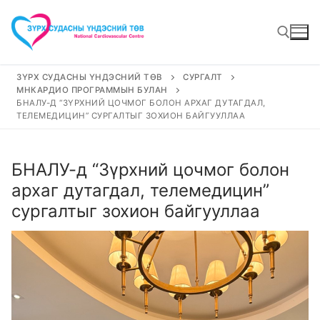
Skip
to
content
ЗҮРХ СУДАСНЫ ҮНДЭСНИЙ ТӨВ
СУРГАЛТ
МНКАРДИО ПРОГРАММЫН БУЛАН
Search for:
БНАЛУ-Д “ЗҮРХНИЙ ЦОЧМОГ БОЛОН АРХАГ ДУТАГДАЛ,
ТЕЛЕМЕДИЦИН” СУРГАЛТЫГ ЗОХИОН БАЙГУУЛЛАА
БНАЛУ-д “Зүрхний цочмог болон
архаг дутагдал, телемедицин”
сургалтыг зохион байгууллаа