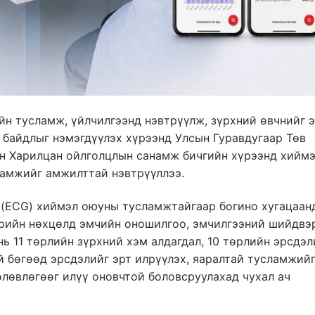
йн тусламж, үйлчилгээнд нэвтрүүлж, зүрхний өвчнийг 
 байдлыг нэмэгдүүлэх хүрээнд Улсын Гуравдугаар Төв
ан Харилцан ойлголцлын санамж бичгийн хүрээнд хийм
гамжийг амжилттай нэвтрүүллээ.
г (ECG) хиймэл оюуны тусламжтайгаар богино хугацаан
рийн нөхцөлд эмчийн оношилгоо, эмчилгээний шийдвэ
ь 11 төрлийн зүрхний хэм алдагдал, 10 төрлийн эрсдэл
 бөгөөд эрсдэлийг эрт илрүүлэх, яаралтай тусламжийг
өлөвлөгөөг илүү оновчтой боловсруулахад чухал ач