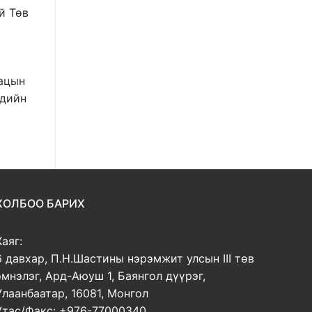
й Төв
вацын
ндийн
ХОЛБОО БАРИХ
Хаяг:
6 давхар, П.Н.Шастины нэрэмжит улсын III төв
эмнэлэг, Ард-Аюуш 1, Баянгол дүүрэг,
Улаанбаатар, 16081, Монгол
Утас/Факс: +976-77000340