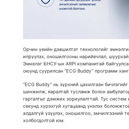
Орчин үеийн дэвшилтэт технологийг эмнэлги
илрүүлэх, оношилгооны нарийвчлал, шуурхай
Эмнэлэг БНСУ-ын ARPI компанитай байгуулс
оюунд суурилсан “ECG Buddy” программ хан
“ECG Buddy” нь зүрхний цахилгаан бичлэгий
шинжилж, яаралтай тусламж болон амбулато
гаргалтыг дэмжих зориулалттай. Тус систем н
секунд хүрэхгүй хугацаанд үнэлэх боломжтой
алдалгүй үзүүлэх, оношилгоо, эмчилгээний т
холбогдолтой юм.