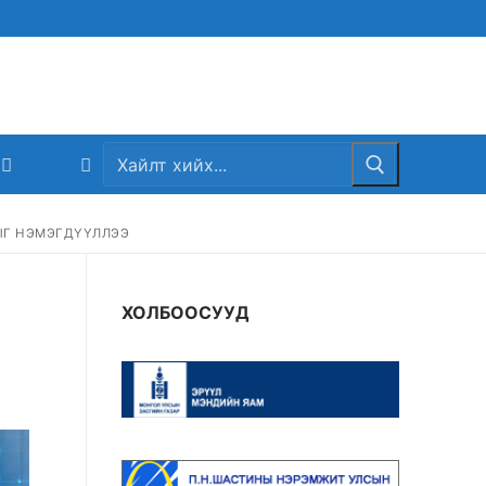
Search
for:
ЫГ НЭМЭГДҮҮЛЛЭЭ
ХОЛБООСУУД