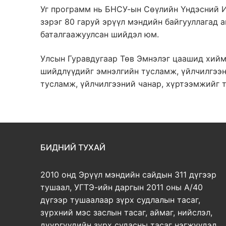
Уг программ нь БНСУ-ын Сөүлийн Үндэсний И
зэрэг 80 гаруй эрүүл мэндийн байгууллагад 
баталгаажуулсан шийдэл юм.
Улсын Гуравдугаар Төв Эмнэлэг цаашид хийм
шийдлүүдийг эмнэлгийн тусламж, үйлчилгээн
тусламж, үйлчилгээний чанар, хүртээмжийг 
БИДНИЙ ТУХАЙ
2010 онд Эрүүл мэндийн сайдын 311 дүгээр
тушаал, УГТЭ-ийн даргын 2011 оны А/40
дүгээр тушаалаар зүрх судлалын тасаг,
зүрхний мэс заслын тасаг, аймаг, нийслэл,
дүүргүүдийн зүрх судасны тасаг нэгжүүдэд