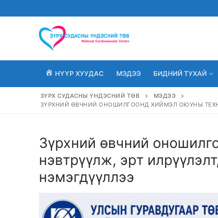
Skip
to
content
НҮҮР ХУУДАС
МЭДЭЭ
БИДНИЙ ТУХАЙ
ЗҮРХ СУДАСНЫ ҮНДЭСНИЙ ТӨВ
МЭДЭЭ
ЗҮРХНИЙ ӨВЧНИЙ ОНОШИЛГООНД ХИЙМЭЛ ОЮУНЫ ТЕХН
Зүрхний өвчний оношилг
нэвтрүүлж, эрт илрүүлэл
нэмэгдүүллээ