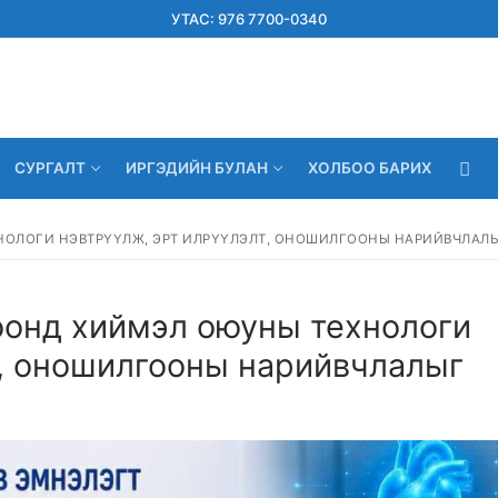
УТАС: 976 7700-0340
СУРГАЛТ
ИРГЭДИЙН БУЛАН
ХОЛБОО БАРИХ
ОЛОГИ НЭВТРҮҮЛЖ, ЭРТ ИЛРҮҮЛЭЛТ, ОНОШИЛГООНЫ НАРИЙВЧЛАЛ
оонд хиймэл оюуны технологи
т, оношилгооны нарийвчлалыг