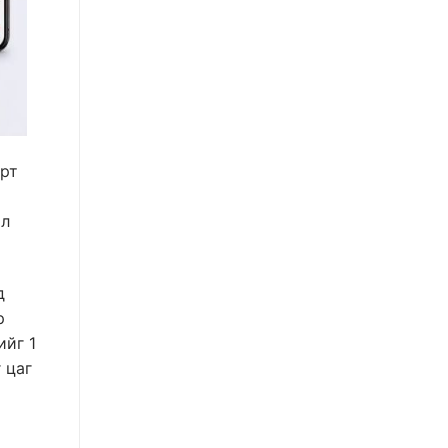
эрт
эл
д
р
ийг 1
 цаг