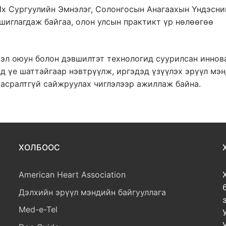
х Сургуулийн Эмнэлэг, Солонгосын Анагаахын Үндэсни
ашиглагдаж байгаа, олон улсын практикт үр нөлөөгөө
эл оюун болон дэвшилтэт технологид суурилсан инно
д үе шаттайгаар нэвтрүүлж, иргэдэд үзүүлэх эрүүл мэ
тасралтгүй сайжруулах чиглэлээр ажиллаж байна.
ХОЛБООС
American Heart Association
Дэлхийн эрүүл мэндийн байгууллага
Med-e-Tel